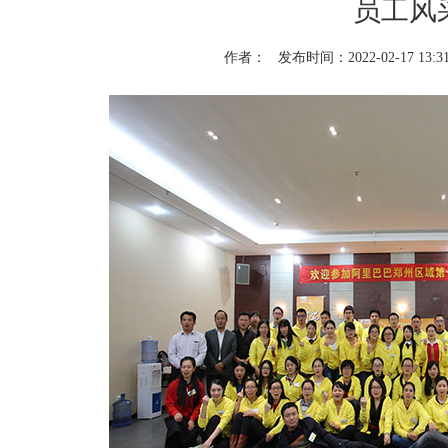
员工风
作者：
发布时间：2022-02-17 13:31
1
2
3