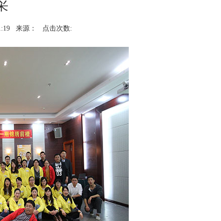
采
:19
来源：
点击次数: