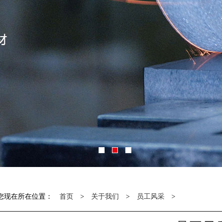
您现在所在位置：
首页
>
关于我们
>
员工风采
>