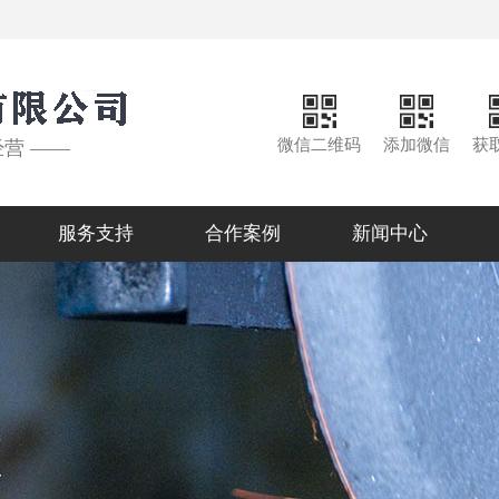
微信二维码
添加微信
获
经营 ——
服务支持
合作案例
新闻中心