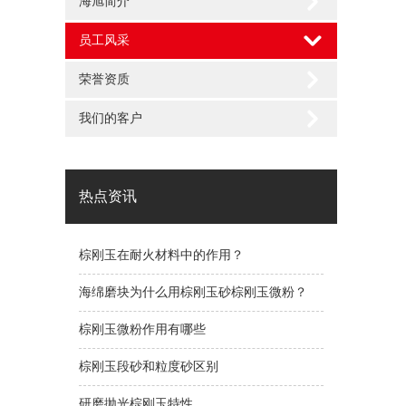
海旭简介
员工风采
荣誉资质
我们的客户
热点资讯
棕刚玉在耐火材料中的作用？
海绵磨块为什么用棕刚玉砂棕刚玉微粉？
棕刚玉微粉作用有哪些
棕刚玉段砂和粒度砂区别
研磨抛光棕刚玉特性