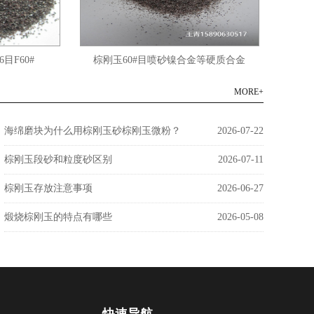
目F60#
棕刚玉60#目喷砂镍合金等硬质合金
棕
MORE+
海绵磨块为什么用棕刚玉砂棕刚玉微粉？
2026-07-22
棕刚玉段砂和粒度砂区别
2026-07-11
棕刚玉存放注意事项
2026-06-27
煅烧棕刚玉的特点有哪些
2026-05-08