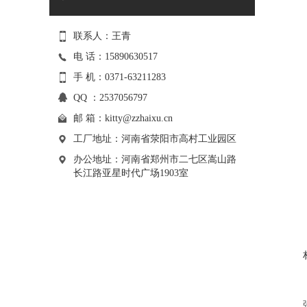
联系人：王青
电 话：15890630517
手 机：0371-63211283
QQ ：2537056797
邮 箱：
kitty@zzhaixu.cn
工厂地址：河南省荥阳市高村工业园区
办公地址：河南省郑州市二七区嵩山路
长江路亚星时代广场1903室