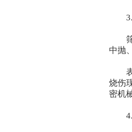
3.
筛分
中抛
表面
烧伤
密机
4.