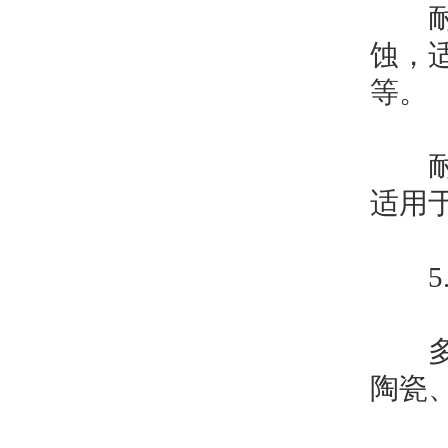
耐酸
蚀，
等。
耐高
适用
5.
多种
陶瓷