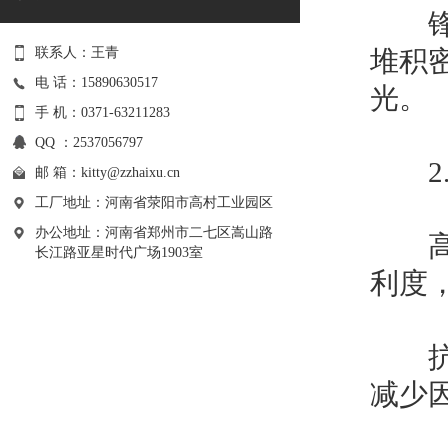
锋利
联系人：王青
堆积
电 话：15890630517
光。
手 机：0371-63211283
QQ ：2537056797
2.
邮 箱：
kitty@zzhaixu.cn
工厂地址：河南省荥阳市高村工业园区
办公地址：河南省郑州市二七区嵩山路
高韧
长江路亚星时代广场1903室
利度
抗冲
减少