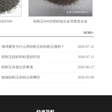
目F60#
棕刚玉60#目喷砂镍合金等硬质合金
棕
MORE+
海绵磨块为什么用棕刚玉砂棕刚玉微粉？
2026-07-22
棕刚玉段砂和粒度砂区别
2026-07-11
棕刚玉存放注意事项
2026-06-27
煅烧棕刚玉的特点有哪些
2026-05-08