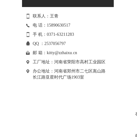
联系人：王青
电 话：15890630517
手 机：0371-63211283
QQ ：2537056797
邮 箱：
kitty@zzhaixu.cn
工厂地址：河南省荥阳市高村工业园区
办公地址：河南省郑州市二七区嵩山路
长江路亚星时代广场1903室