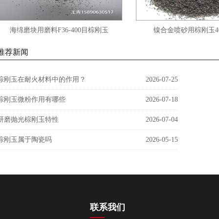
海绵磨块用磨料F36-400目棕刚玉
镍合金喷砂用棕刚玉46
推荐新闻
棕刚玉在耐火材料中的作用？
2026-07-25
棕刚玉微粉作用有哪些
2026-07-18
研磨抛光棕刚玉特性
2026-07-04
棕刚玉属于陶瓷吗
2026-05-15
联系我们