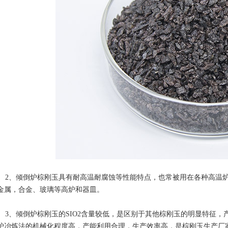
2、倾倒炉棕刚玉具有耐高温耐腐蚀等性能特点，也常被用在各种高温炉
金属，合金、玻璃等高炉和器皿。
3、倾倒炉棕刚玉的SIO2含量较低，是区别于其他棕刚玉的明显特征，
炉冶炼法的机械化程度高，产能利用合理，生产效率高，是棕刚玉生产厂