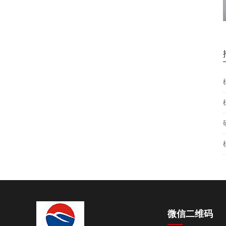
微信二维码