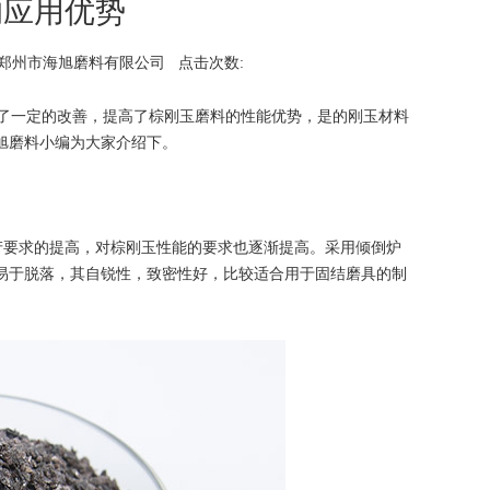
的应用优势
郑州市海旭磨料有限公司
点击次数:
了一定的改善，提高了棕刚玉磨料的性能优势，是的刚玉材料
旭磨料小编为大家介绍下。
要求的提高，对棕刚玉性能的要求也逐渐提高。采用倾倒炉
易于脱落，其自锐性，致密性好，比较适合用于固结磨具的制