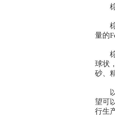
棕刚
棕刚玉
量的F
球状
砂、
以上
望可
行生