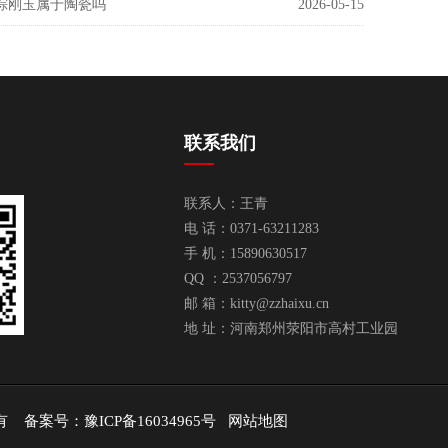
棕刚玉属于陶瓷吗
2026-05-15
联系我们
联系人：王青
电 话：0371-63211283
手 机：15890630517
QQ ：2537056797
邮 箱：
kitty@zzhaixu.cn
地 址：河南郑州荥阳市高村工业园
权所有 备案号：
豫ICP备16034965号
网站地图