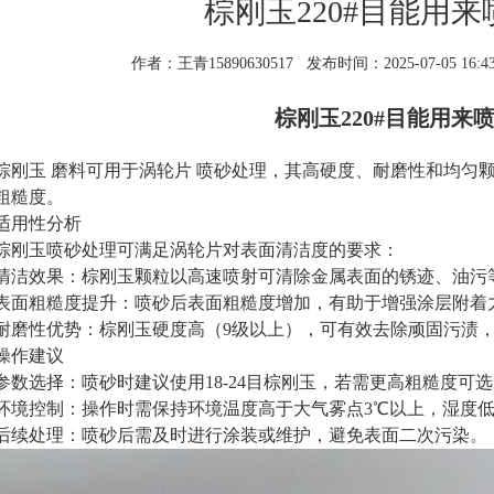
棕刚玉220#目能用
作者：王青15890630517
发布时间：2025-07-05 16:43
棕刚玉220#目能用来
棕刚玉 磨料可用于涡轮片 喷砂处理，其高硬度、耐磨性和均匀
粗糙度。 ‌
适用性分析
棕刚玉喷砂处理可满足涡轮片对表面清洁度的要求：
‌清洁效果‌：棕刚玉颗粒以高速喷射可清除金属表面的锈迹、油污
‌表面粗糙度提升‌：喷砂后表面粗糙度增加，有助于增强涂层附着力
‌耐磨性优势‌：棕刚玉硬度高（9级以上），可有效去除顽固污渍，
操作建议
‌参数选择‌：喷砂时建议使用18-24目棕刚玉，若需更高粗糙度可选
2
3
1
‌环境控制‌：操作时需保持环境温度高于大气雾点3℃以上，湿度低于
‌后续处理‌：喷砂后需及时进行涂装或维护，避免表面二次污染。 ‌