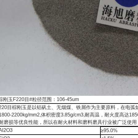
棕刚玉F220目#粒径范围：106-45um
220目棕刚玉是以铝矾土、无烟煤、铁屑作为主要原料，在电
1800-2200kg/mm2,体积密度3.85g/cm3,耐高温，耐火
耐磨损等优良性能，所以在耐火材料和磨料磨具行业被广泛使用
Al2O3
≥95.0%