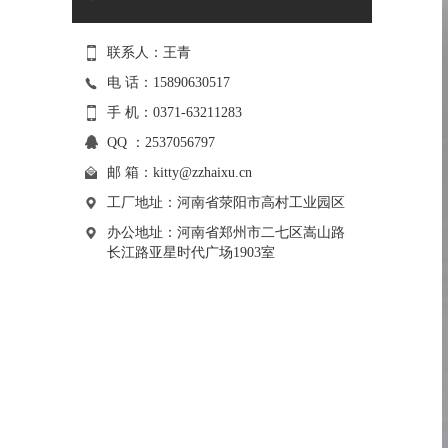
联系人：王青
电 话：15890630517
手 机：0371-63211283
QQ ：2537056797
邮 箱：
kitty@zzhaixu.cn
工厂地址：河南省荥阳市高村工业园区
办公地址：河南省郑州市二七区嵩山路
长江路亚星时代广场1903室