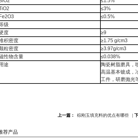
SiO2
≤1.5%
TiO2
≤3%
Fe2O3
≤0.5%
等级
硬度
≥9
堆积密度
≥1.75 g/cm3
颗粒密度
≥3.97g/cm3
磁性物含量
≤0.038%
用途
陶瓷树脂磨具，
高温基本镀成，
工件，研磨抛光
上一篇：
棕刚玉填充料的优点有哪些
|
推荐产品