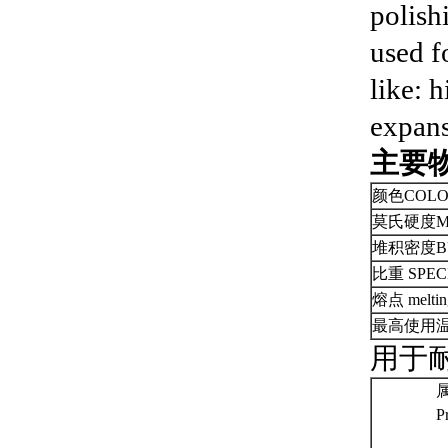
polish
used f
like: h
expans
主要物理
颜色COLO
莫氏硬度MO
堆积密度BU
比重 SPEC
熔点 melting
最高使用温度 T
用于耐火
属
Prope