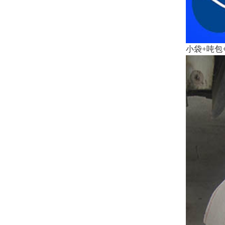
小袋+吨包