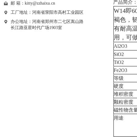
产品简介
邮 箱：
kitty@zzhaixu.cn
W14即
工厂地址：河南省荥阳市高村工业园区
褐色，韧性
办公地址：河南省郑州市二七区嵩山路
有耐高
长江路亚星时代广场1903室
用，可
Al2O3
SiO2
TiO2
Fe2O3
等级
硬度
堆积密度
颗粒密度
磁性物含
用途