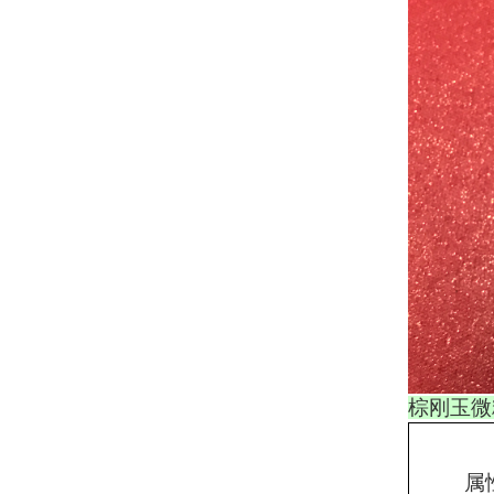
棕刚玉微
属