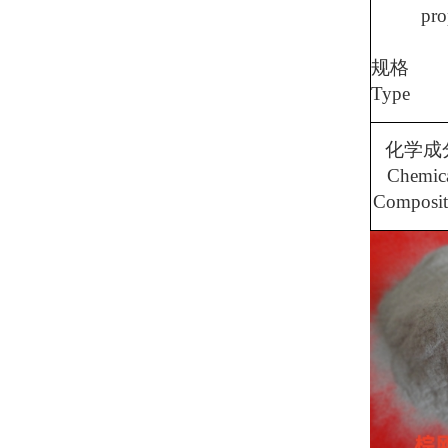
proper
规格
Type
化学成
Chemic
Composit