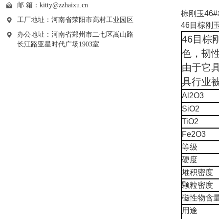
邮 箱：
kitty@zzhaixu.cn
棕刚玉46#
工厂地址：河南省荥阳市高村工业园区
46目棕刚
办公地址：河南省郑州市二七区嵩山路
46目
长江路亚星时代广场1903室
色，韧性好
由于它
具行业
Al2O3
SiO2
TiO2
Fe2O3
等级
硬度
堆积密度
颗粒密度
磁性物含
用途