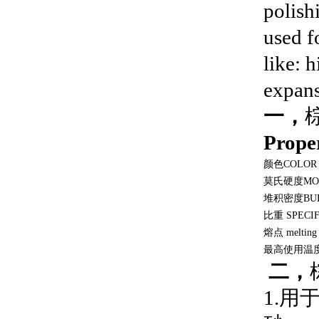
polish
used f
like: h
expans
一，
棕
Proper
颜色COLOR
莫氏硬度MOH
堆积密度BUL
比重 SPECIF
熔点 melting 
最高使用温度 Th
二，
1.