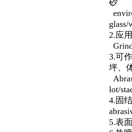
砂
enviro
glass/
2.
Grindi
3.
坪、
Abrasi
lot/st
4.固结
abrasi
5.表面处