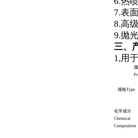
6.热喷涂
7.表面处
8.高级耐
9.抛光和
三、
1,用于
属
Proper
规格Type
化学成分
Chemical
Composition