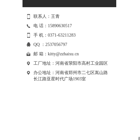
联系人：王青
电 话：15890630517
手 机：0371-63211283
QQ ：2537056797
邮 箱：
kitty@zzhaixu.cn
工厂地址：河南省荥阳市高村工业园区
办公地址：河南省郑州市二七区嵩山路
长江路亚星时代广场1903室