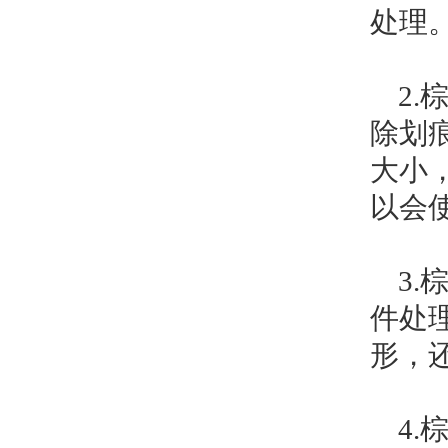
处理
2.
除划
大小
以会
3.
件处
形，
4.