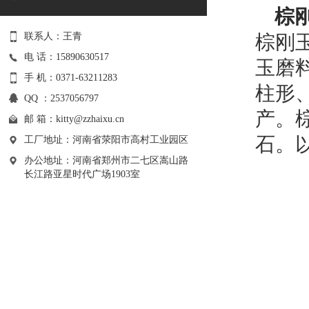
棕
联系人：王青
棕刚
电 话：15890630517
玉磨
手 机：0371-63211283
柱形
QQ ：2537056797
产。
邮 箱：
kitty@zzhaixu.cn
石。
工厂地址：河南省荥阳市高村工业园区
办公地址：河南省郑州市二七区嵩山路
长江路亚星时代广场1903室